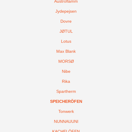
Austroflamm
Jydepejsen
Dovre
JØTUL
Lotus
Max Blank
MORSØ
Nibe
Rika
Spartherm
SPEICHERÖFEN
Tonwerk
NUNNAUUNI
KACHELÖFEN