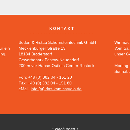
KONTAKT
Boden & Ristau Schornsteintechnik GmbH
Wir mac
ür ein
Mecklenburger Straße 19
Vom Sa. 
ung.
18184 Broderstorf
unser G
Gewerbepark Pastow-Neuendorf
200 m vor Hanse-Outlets Center Rostock
Montag -
Sonnabe
Fon: +49 (0) 382 04 - 151 20
Fax: +49 (0) 382 04 - 151 80
eMail:
info [at] das-kaminstudio.de
↑ Nach oben ↑