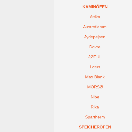
KAMINÖFEN
Attika
Austroflamm
Jydepejsen
Dovre
JØTUL
Lotus
Max Blank
MORSØ
Nibe
Rika
Spartherm
SPEICHERÖFEN