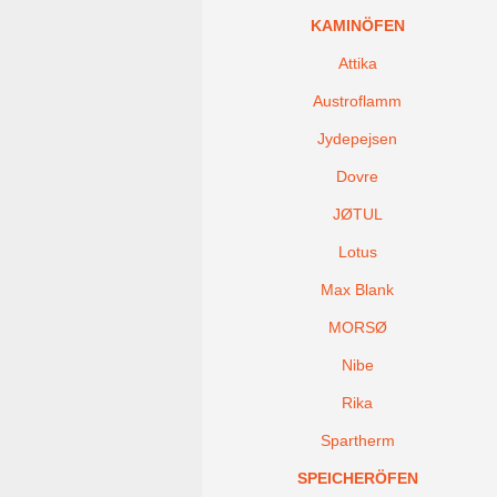
KAMINÖFEN
Attika
Austroflamm
Jydepejsen
Dovre
JØTUL
Lotus
Max Blank
MORSØ
Nibe
Rika
Spartherm
SPEICHERÖFEN