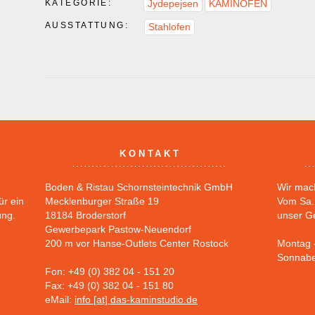
KATEGORIE:
Jydepejsen
KAMINÖFEN
AUSSTATTUNG:
Stahlofen
KONTAKT
Boden & Ristau Schornsteintechnik GmbH
Wir mac
ür ein
Mecklenburger Straße 19
Vom Sa. 
ung.
18184 Broderstorf
unser G
Gewerbepark Pastow-Neuendorf
200 m vor Hanse-Outlets Center Rostock
Montag -
Sonnabe
Fon: +49 (0) 382 04 - 151 20
Fax: +49 (0) 382 04 - 151 80
eMail:
info [at] das-kaminstudio.de