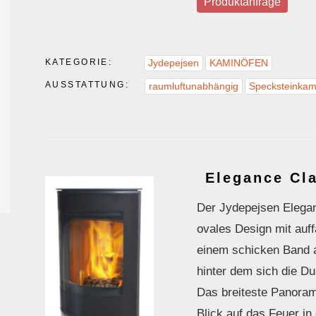
Produktanfrage
KATEGORIE:
Jydepejsen
KAMINÖFEN
AUSSTATTUNG:
raumluftunabhängig
Specksteinkam
Elegance Cl
Der Jydepejsen Elegan
ovales Design mit auffä
einem schicken Band au
hinter dem sich die Dup
Das breiteste Panoram
Blick auf das Feuer i