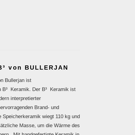
 B³ von BULLERJAN
 Bullerjan ist
n B³ Keramik. Der B³ Keramik ist
rn interpretierter
hervorragenden Brand- und
e Speicherkeramik wiegt 110 kg und
sätzliche Masse, um die Wärme des
hern. Mit handgefertigte Keramik in