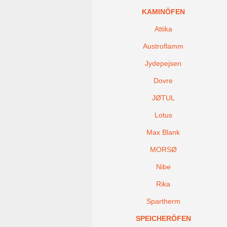
KAMINÖFEN
Attika
Austroflamm
Jydepejsen
Dovre
JØTUL
Lotus
Max Blank
MORSØ
Nibe
Rika
Spartherm
SPEICHERÖFEN