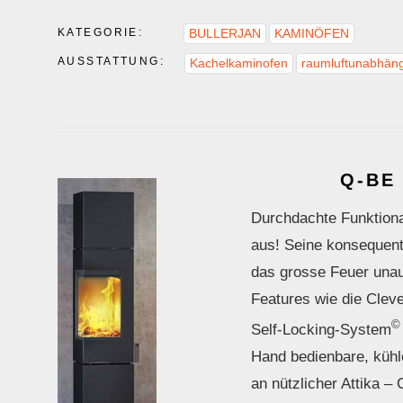
KATEGORIE:
BULLERJAN
KAMINÖFEN
AUSSTATTUNG:
Kachelkaminofen
raumluftunabhän
Q-BE 
Durchdachte Funktiona
aus! Seine konsequent
das grosse Feuer unauf
Features wie die Cle
©
Self-Locking-System
Hand bedienbare, kühl
an nützlicher Attika – 