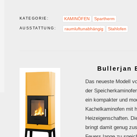
KATEGORIE:
KAMINÖFEN
Spartherm
AUSSTATTUNG:
raumluftunabhängig
Stahlofen
Bullerjan
Das neueste Modell von
der Speicherkaminofe
ein kompakter und mode
Kachelkaminofen mit 
Heizeigenschaften. Di
bringt damit genug zu
Feuers lange zu speic