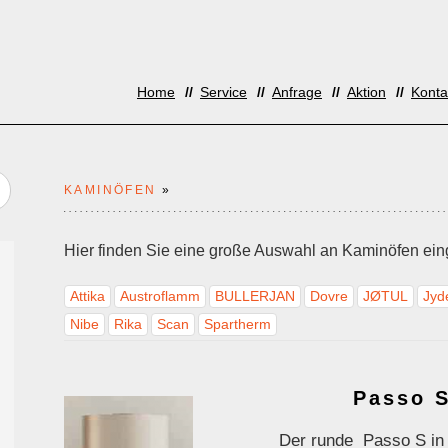
Home
Service
Anfrage
Aktion
Konta
KAMINÖFEN
»
Hier finden Sie eine große Auswahl an Kaminöfen einge
Attika
Austroflamm
BULLERJAN
Dovre
JØTUL
Jyd
Nibe
Rika
Scan
Spartherm
Passo 
Der runde Passo S in 