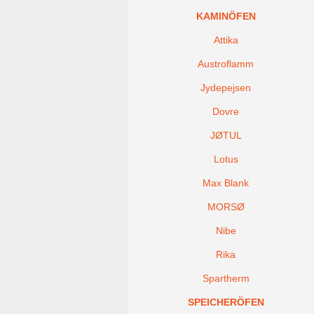
KAMINÖFEN
Attika
Austroflamm
Jydepejsen
Dovre
JØTUL
Lotus
Max Blank
MORSØ
Nibe
Rika
Spartherm
SPEICHERÖFEN