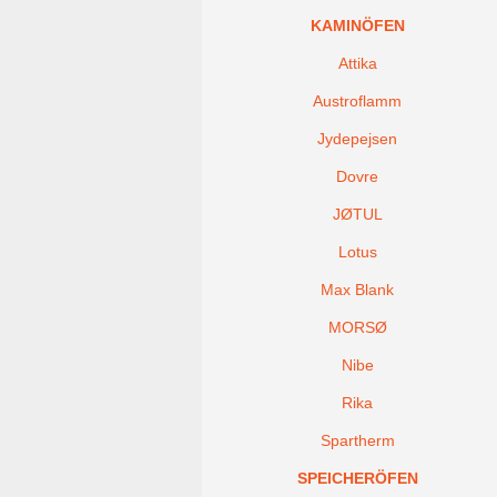
KAMINÖFEN
Attika
Austroflamm
Jydepejsen
Dovre
JØTUL
Lotus
Max Blank
MORSØ
Nibe
Rika
Spartherm
SPEICHERÖFEN