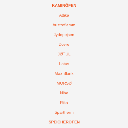
KAMINÖFEN
Attika
Austroflamm
Jydepejsen
Dovre
JØTUL
Lotus
Max Blank
MORSØ
Nibe
Rika
Spartherm
SPEICHERÖFEN