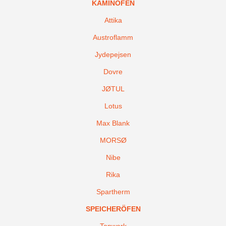
KAMINÖFEN
Attika
Austroflamm
Jydepejsen
Dovre
JØTUL
Lotus
Max Blank
MORSØ
Nibe
Rika
Spartherm
SPEICHERÖFEN