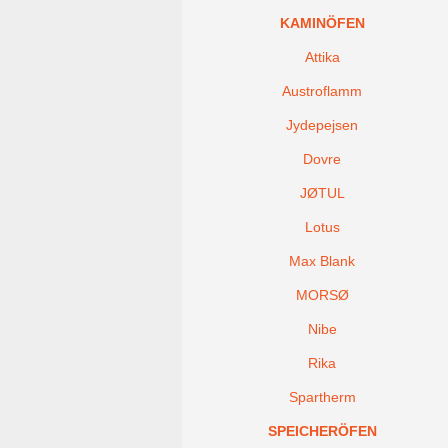
KAMINÖFEN
Attika
Austroflamm
Jydepejsen
Dovre
JØTUL
Lotus
Max Blank
MORSØ
Nibe
Rika
Spartherm
SPEICHERÖFEN