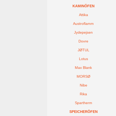
KAMINÖFEN
Attika
Austroflamm
Jydepejsen
Dovre
JØTUL
Lotus
Max Blank
MORSØ
Nibe
Rika
Spartherm
SPEICHERÖFEN