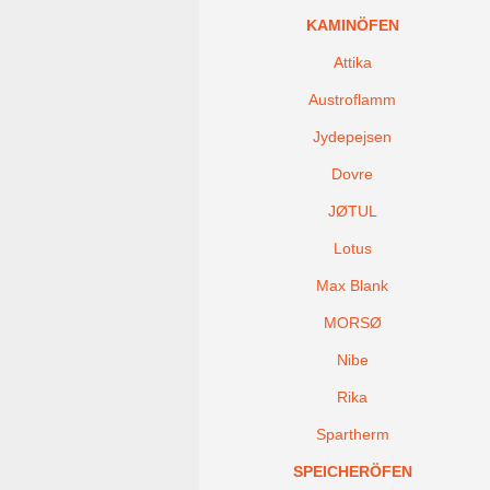
KAMINÖFEN
Attika
Austroflamm
Jydepejsen
Dovre
JØTUL
Lotus
Max Blank
MORSØ
Nibe
Rika
Spartherm
SPEICHERÖFEN