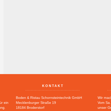
KONTAKT
Boden & Ristau Schornsteintechnik GmbH
Wir mac
ür ein
Mecklenburger Straße 19
Vom Sa. 
ung.
18184 Broderstorf
unser G