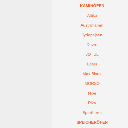
KAMINÖFEN
Attika
Austroflamm
Jydepejsen
Dovre
JØTUL
Lotus
Max Blank
MORSØ
Nibe
Rika
Spartherm
SPEICHERÖFEN