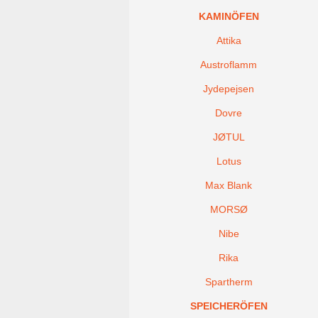
KAMINÖFEN
Attika
Austroflamm
Jydepejsen
Dovre
JØTUL
Lotus
Max Blank
MORSØ
Nibe
Rika
Spartherm
SPEICHERÖFEN