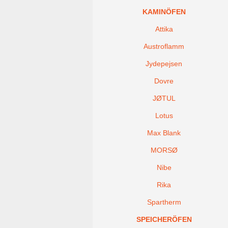
KAMINÖFEN
Attika
Austroflamm
Jydepejsen
Dovre
JØTUL
Lotus
Max Blank
MORSØ
Nibe
Rika
Spartherm
SPEICHERÖFEN